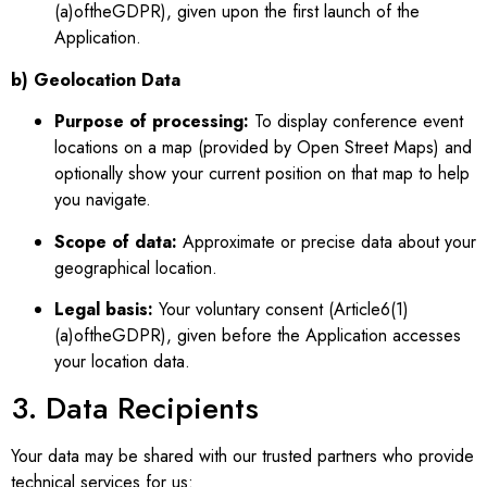
(
a
)
o
f
t
h
e
G
D
PR
), given upon the first launch of the
Application.
b) Geolocation Data
Purpose of processing:
To display conference event
locations on a map (provided by Open Street Maps) and
optionally show your current position on that map to help
you navigate.
Scope of data:
Approximate or precise data about your
geographical location.
Legal basis:
Your voluntary consent (
A
r
t
i
c
l
e
6
(
1
)
(
a
)
o
f
t
h
e
G
D
PR
), given before the Application accesses
your location data.
3. Data Recipients
Your data may be shared with our trusted partners who provide
technical services for us: