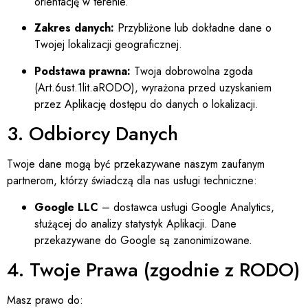
orientację w terenie.
Zakres danych:
Przybliżone lub dokładne dane o
Twojej lokalizacji geograficznej.
Podstawa prawna:
Twoja dobrowolna zgoda
(
A
r
t
.6
u
s
t
.1
l
i
t
.
a
RO
D
O
), wyrażona przed uzyskaniem
przez Aplikację dostępu do danych o lokalizacji.
3. Odbiorcy Danych
Twoje dane mogą być przekazywane naszym zaufanym
partnerom, którzy świadczą dla nas usługi techniczne:
Google LLC
– dostawca usługi Google Analytics,
służącej do analizy statystyk Aplikacji. Dane
przekazywane do Google są zanonimizowane.
4. Twoje Prawa (zgodnie z RODO)
Masz prawo do: